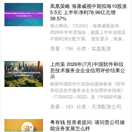
凤凰策略 海康威视中期拟每10股派
5.5元 上半年净利78.96亿元增
39.57%
观点网讯：7月24日，海康威视发布
2026年半年度报告，披露上半年业绩及
中期利润分配方案。 报告显示，海康威
视2026年上半年实现营业收入468.23亿
查看：
156
分类：
实盘配资
元，同比....
上尚策 2026年(7月)中国软件和信
息技术服务业企业信用评价结果公
示
根据中国软件行业协会团体标准《软件
和信息技术服务业企业信用评价指南》
（T/SIA032—2022）及《中国软件服务
业企业信用评价管理办法》有关规定，
查看：
163
分类：
天津配资公司
本次评价秉持....
粤有钱 投资者提问: 请问贵公司储
能业务发展怎么样