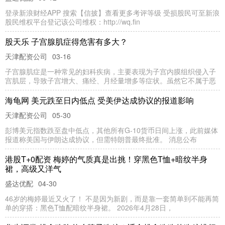
登录新浪财经APP 搜索【信披】查看更多考评等级 受损股民可至新浪
股民维权平台登记该公司维权：http://wq.fin
股天乐 子宫腺肌症得危害有多大？
天津配资公司
03-16
子宫腺肌症是一种常见的妇科疾病，主要表现为子宫内膜组织侵入子
宫肌层，导致子宫增大、痛经、月经量增多等症状。虽然它不属于恶
海龟网 美元跌至日内低点 受美伊达成协议的报道影响
天津配资公司
05-30
彭博美元指数跌至盘中低点，其他所有G-10货币日间上涨，此前媒体
报道称美国与伊朗达成协议，但需特朗普最终批准。 消息公布
港股T+0配资 梅婷的气质真是出挑！穿黑色T恤+暗纹半身
裙，高级又洋气
盛达优配
04-30
46岁的梅婷最近又火了！ 不是因为新剧，而是靠一套简单到不能再简
单的穿搭：黑色T恤配暗纹半身裙。 2026年4月28日，