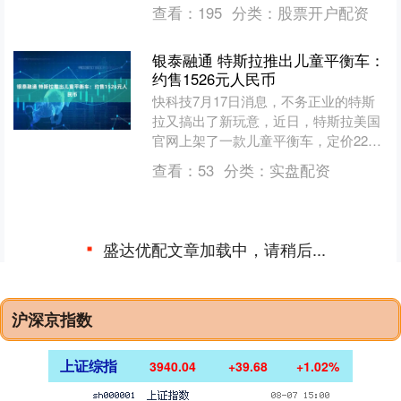
不同的路径。中国疆域辽阔、饮食结构
查看：
195
分类：
股票开户配资
丰富，再加上过去三十年....
银泰融通 特斯拉推出儿童平衡车：
约售1526元人民币
快科技7月17日消息，不务正业的特斯
拉又搞出了新玩意，近日，特斯拉美国
官网上架了一款儿童平衡车，定价225
美元（约1526元人民币）。 这款滑步车
查看：
53
分类：
实盘配资
采用轻量化镁合....
盛达优配文章加载中，请稍后...
沪深京指数
上证综指
3940.04
+39.68
+1.02%