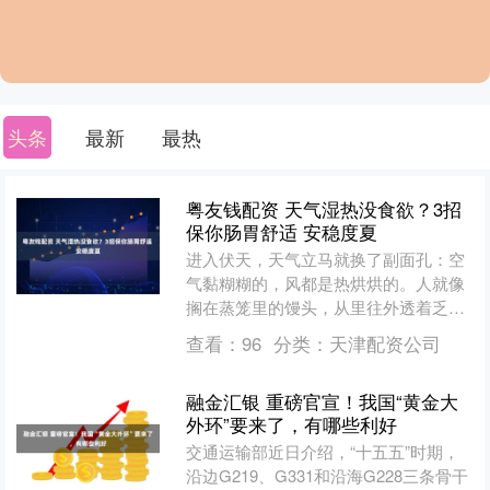
头条
最新
最热
粤友钱配资 天气湿热没食欲？3招
保你肠胃舒适 安稳度夏
进入伏天，天气立马就换了副面孔：空
气黏糊糊的，风都是热烘烘的。人就像
搁在蒸笼里的馒头，从里往外透着乏，
身体最明显的表现就是不觉得饿，看见
查看：
96
分类：
天津配资公司
油大的食物甚至有不舒服的....
融金汇银 重磅官宣！我国“黄金大
外环”要来了，有哪些利好
交通运输部近日介绍，“十五五”时期，
沿边G219、G331和沿海G228三条骨干