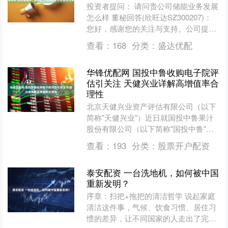
投资者提问： 请问贵公司储能业务发展
怎么样 董秘回答(欣旺达SZ300207)：
您好，感谢您的关注与支持。公司提供
储能系统一体化解决方案，广泛覆盖电
查看：
168
分类：
盛达优配
网储能、工....
华锋优配网 国投中鲁收购电子院评
估引关注 天健兴业详解高增值率合
理性
北京天健兴业资产评估有限公司（以下
简称"天健兴业"）近日就国投中鲁果汁
股份有限公司（以下简称"国投中鲁"）
发行股份购买资产并募集配套资金暨关
查看：
193
分类：
股票开户配资
联交易事项，对上海证....
泰安配资 一台洗地机，如何被中国
重新发明？
序章：扫把+拖把的清洁哲学 说起家庭
清洁这件事，气候、饮食习惯、居住习
惯的差异，让不同国家的人走出了完全