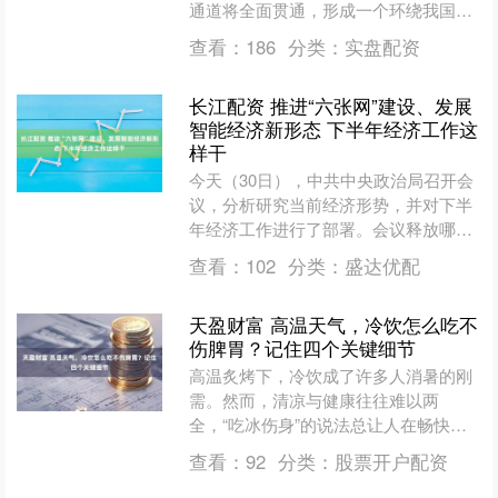
通道将全面贯通，形成一个环绕我国沿
边沿海的“黄金大外环”。 这条交通大环
查看：
186
分类：
实盘配资
线，不仅....
长江配资 推进“六张网”建设、发展
智能经济新形态 下半年经济工作这
样干
今天（30日），中共中央政治局召开会
议，分析研究当前经济形势，并对下半
年经济工作进行了部署。会议释放哪些
重磅信号？下半年经济工作如何发力？
查看：
102
分类：
盛达优配
来看一组解读。 下半年....
天盈财富 高温天气，冷饮怎么吃不
伤脾胃？记住四个关键细节
高温炙烤下，冷饮成了许多人消暑的刚
需。然而，清凉与健康往往难以两
全，“吃冰伤身”的说法总让人在畅快之
余多了一丝顾虑。冷饮到底该怎么吃才
查看：
92
分类：
股票开户配资
安心？ 都说没有冷饮的夏天....