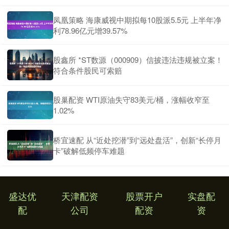
凤凰策略 海康威视中期拟每10股派5.5元 上半年净
利78.96亿元增39.57%
股鑫所 *ST数源（000909）信披违法违规被立案！
符合条件股民可索赔
股巢配资 WTI原油失守83美元/桶，涨幅收窄至
1.02%
桥宜速配 从“近处挖潜”到“远处盘活”，创新“长停月
卡”破解低频停车难题
盛达优
天津配资
股票开户
实盘配
配
公司
配资
资